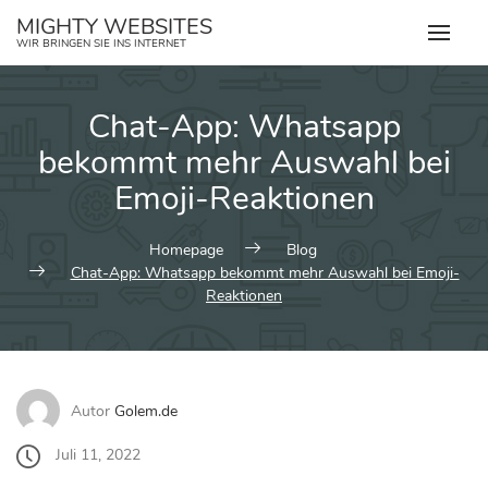
Zum
MIGHTY WEBSITES
Inhalt
WIR BRINGEN SIE INS INTERNET
springen
Chat-App: Whatsapp
bekommt mehr Auswahl bei
Emoji-Reaktionen
Homepage
Blog
Chat-App: Whatsapp bekommt mehr Auswahl bei Emoji-
Reaktionen
Autor
Golem.de
Juli 11, 2022