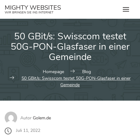
Zum
MIGHTY WEBSITES
Inhalt
WIR BRINGEN SIE INS INTERNET
springen
50 GBit/s: Swisscom testet
50G-PON-Glasfaser in einer
Gemeinde
Homepage
Blog
50 GBit/s: Swisscom testet 50G-PON-Glasfaser in einer
Gemeinde
Autor
Golem.de
Juli 11, 2022