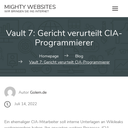
Zum
MIGHTY WEBSITES
Inhalt
WIR BRINGEN SIE INS INTERNET
springen
Vault 7: Gericht verurteilt CIA-
Programmierer
Homepage
Blog
Vault 7: Gericht verurteilt CIA-Programmierer
Autor
Golem.de
Juli 14, 2022
Ein ehemaliger CIA-Mitarbeiter soll interne Unterlagen an Wikileaks
weitergegeben haben. Ihn erwarten weitere Prozesse. (CIA,