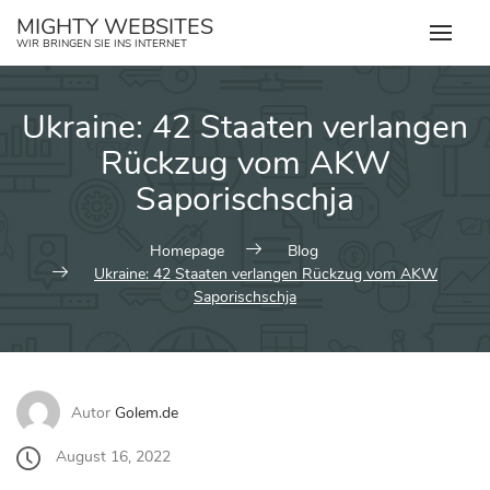
Zum
MIGHTY WEBSITES
Inhalt
WIR BRINGEN SIE INS INTERNET
springen
Ukraine: 42 Staaten verlangen
Rückzug vom AKW
Saporischschja
Homepage
Blog
Ukraine: 42 Staaten verlangen Rückzug vom AKW
Saporischschja
Autor
Golem.de
August 16, 2022