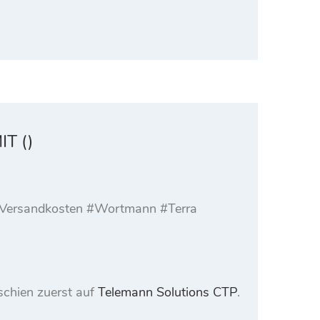
T ()
l. Versandkosten #Wortmann #Terra
schien zuerst auf
Telemann Solutions CTP
.