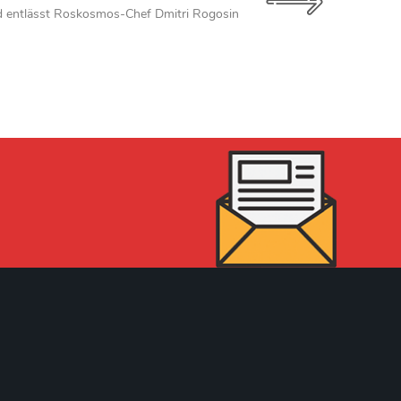
d entlässt Roskosmos-Chef Dmitri Rogosin