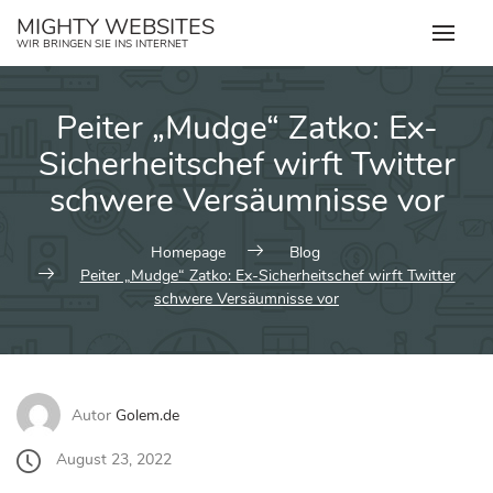
Zum
MIGHTY WEBSITES
Inhalt
WIR BRINGEN SIE INS INTERNET
springen
Peiter „Mudge“ Zatko: Ex-
Sicherheitschef wirft Twitter
schwere Versäumnisse vor
Homepage
Blog
Peiter „Mudge“ Zatko: Ex-Sicherheitschef wirft Twitter
schwere Versäumnisse vor
Autor
Golem.de
August 23, 2022