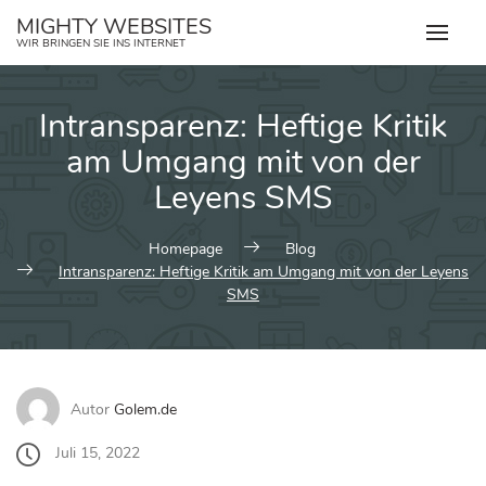
Zum
MIGHTY WEBSITES
Inhalt
WIR BRINGEN SIE INS INTERNET
springen
Intransparenz: Heftige Kritik
am Umgang mit von der
Leyens SMS
Homepage
Blog
Intransparenz: Heftige Kritik am Umgang mit von der Leyens
SMS
Autor
Golem.de
Juli 15, 2022