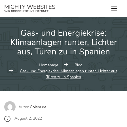
Zum
MIGHTY WEBSITES
Inhalt
WIR BRINGEN SIE INS INTERNET
springen
Gas- und Energiekrise:
Klimaanlagen runter, Lichter
aus, Türen zu in Spanien
Homepage
Blog
Gas- und Energiekrise: Klimaanlagen runter, Lichter aus,
Türen zu in Spanien
Autor
Golem.de
August 2, 2022