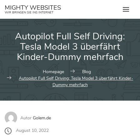
Zum
MIGHTY WEBSITES
Inhalt
WIR BRINGEN SIE INS INTERNET
springen
Autopilot Full Self Driving:
Tesla Model 3 überfährt
Kinder-Dummy mehrfach
Homepage
Blog
Autopilot Full Self Driving: Tesla Model 3 überfährt Kinder-
Dummy mehrfach
Autor
Golem.de
August 10, 2022