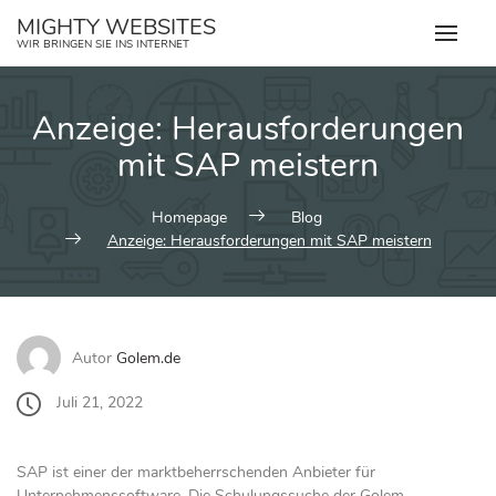
Zum
MIGHTY WEBSITES
Inhalt
WIR BRINGEN SIE INS INTERNET
springen
Anzeige: Herausforderungen
mit SAP meistern
Homepage
Blog
Anzeige: Herausforderungen mit SAP meistern
Autor
Golem.de
Juli 21, 2022
SAP ist einer der marktbeherrschenden Anbieter für
Unternehmenssoftware. Die Schulungssuche der Golem